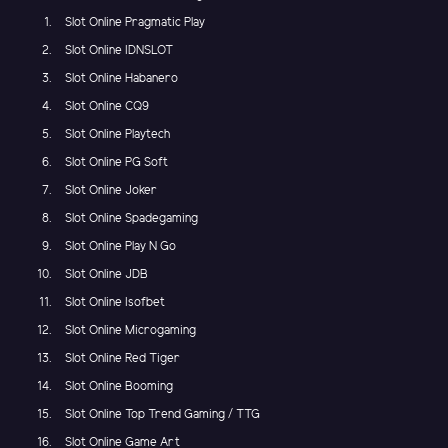
Slot Online Pragmatic Play
Slot Online IDNSLOT
Slot Online Habanero
Slot Online CQ9
Slot Online Playtech
Slot Online PG Soft
Slot Online Joker
Slot Online Spadegaming
Slot Online Play N Go
Slot Online JDB
Slot Online Isofbet
Slot Online Microgaming
Slot Online Red Tiger
Slot Online Booming
Slot Online Top Trend Gaming / TTG
Slot Online Game Art