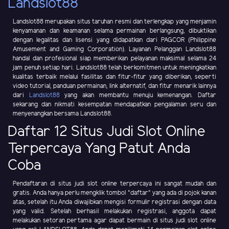
Landslot88
Landslot88 merupakan situs taruhan resmi dan terlengkap yang menjamin
kenyamanan dan keamanan selama permainan berlangsung, dibuktikan
dengan legalitas dan lisensi yang didapatkan dari PAGCOR (Philippine
Amusement and Gaming Corporation). Layanan Pelanggan Landslot88
handal dan profesional siap memberikan pelayanan maksimal selama 24
jam penuh setiap hari. Landslot88 telah berkomitmen untuk meningkatkan
kualitas terbaik melalui fasilitas dan fitur-fitur yang diberikan, seperti
video tutorial, panduan permainan, link alternatif, dan fitur menarik lainnya
dari
Landslot88
yang akan membantu menuju kemenangan. Daftar
sekarang dan nikmati kesempatan mendapatkan pengalaman seru dan
menyenangkan bersama Landslot88.
Daftar 12 Situs Judi Slot Online
Terpercaya Yang Patut Anda
Coba
Pendaftaran di situs judi slot online terpercaya ini sangat mudah dan
gratis. Anda hanya perlu mengklik tombol "daftar" yang ada di pojok kanan
atas, setelah itu Anda diwajibkan mengisi formulir registrasi dengan data
yang valid. Setelah berhasil melakukan registrasi, anggota dapat
melakukan setoran pertama agar dapat bermain di situs judi slot online