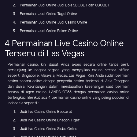
Permainan Judi Online Judi Bola SBOBET dan UBOBET
Permainan Judi Online Togel Online
Permainan Judi Online Judi Casino Online
Permainan Judi Online Poker Online
4 Permainan Live Casino Online
Terseru di Las Vegas
Permainan casino, kini dapat Anda akses secara online tanpa perlu
berkunjung ke negara-negara yang menyajikan casino secara offline
seperti Singapore, Malaysia, Macau, Las Vegas. Kini Anda sudah bermain
casino secara online dengan penyedia casino terkenal di Asia Tenggara
dan dunia. Keuntungan dalam mendapatkan kesenangan saat bermain
terasa di agen casino LANDSLOT88 dengan permainan casino online
terlengkap. Berikut ada 4 permainan casino online yang paling populer di
Indonesia seperti :
Judi live Casino Online Baccarat
Judi live Casino Online Dragon Tiger
Judi live Casino Online Sicbo Online