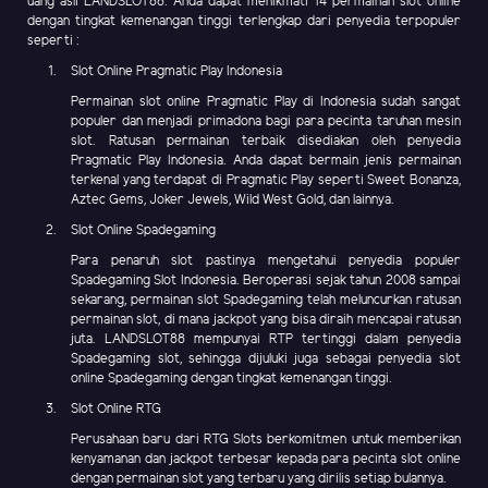
uang asli LANDSLOT88. Anda dapat menikmati 14 permainan slot online
dengan tingkat kemenangan tinggi terlengkap dari penyedia terpopuler
seperti :
Slot Online Pragmatic Play Indonesia
Permainan slot online Pragmatic Play di Indonesia sudah sangat
populer dan menjadi primadona bagi para pecinta taruhan mesin
slot. Ratusan permainan terbaik disediakan oleh penyedia
Pragmatic Play Indonesia. Anda dapat bermain jenis permainan
terkenal yang terdapat di Pragmatic Play seperti Sweet Bonanza,
Aztec Gems, Joker Jewels, Wild West Gold, dan lainnya.
Slot Online Spadegaming
Para penaruh slot pastinya mengetahui penyedia populer
Spadegaming Slot Indonesia. Beroperasi sejak tahun 2008 sampai
sekarang, permainan slot Spadegaming telah meluncurkan ratusan
permainan slot, di mana jackpot yang bisa diraih mencapai ratusan
juta. LANDSLOT88 mempunyai RTP tertinggi dalam penyedia
Spadegaming slot, sehingga dijuluki juga sebagai penyedia slot
online Spadegaming dengan tingkat kemenangan tinggi.
Slot Online RTG
Perusahaan baru dari RTG Slots berkomitmen untuk memberikan
kenyamanan dan jackpot terbesar kepada para pecinta slot online
dengan permainan slot yang terbaru yang dirilis setiap bulannya.