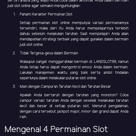
serta rahasia yang wajib Anda coba dalam aktivitas Anda dalam bermain
judi slot online agar semakin menguntungkan :
Pahami Karakter Permainan Slot
Setiap permainan slot online mempunyai variasi permainannya
tersendiri, maka dari itu Anda harus mempelajarinya terlebih
dahulu sebelum melakukan taruhan. Saat mempelajari Anda akan
mendapatkan strategi terbaik yang dapat gunakan dalam bermain
judi slot online.
Tidak Tergesa-gesa dalam Bermain
Walaupun sangat menggairahkan bermain di LANDSLOT88, namun
Anda tetap harus dapat mengontrol emosi Anda dalam bermain.
Lakukan manajemen waktu yang baik serta ambil tindakan
seperlunya dalam melakukan putaran slot online.
Main dengan Campuran Taruhan Kecil dan Taruhan Besar
Apakah Anda bertaruh dengan taruhan yang monoton? Coba
campur variasi taruhan Anda dengan sesekali melakukan taruhan
kecil dan besar di setiap putaran slot. Menurut pengalaman,
dengan cara tersebut jackpot major, minor dan grand dapat Anda
raih.
Mengenal 4 Permainan Slot