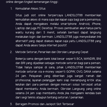
online dengan tingkat kemenangan tinggi :
Kemudahan Akses Situs
Situs judi slot online terpercaya LANDSLOT88 memberikan
kemudahan akses di mana saja dan kapan saja bagi para pemainnya.
Anda dapat mengakses melalui smartphone Android, iPhone,
Laptop dan juga PC Desktop. Proses pembuatan akun hanya perlu
waktu kurang dari 5 menit, setelah berhasil dapat langsung
melakukan login dan bermain. LANDSLOT88 juga menyediakan link
alternatif yang dapat diakses kapan saja yaitu LANDSLOT88 yang
dapat Anda akses tanpa internet positif.
Metode Setoran, Penarikan dan Obrolan Langsung Cepat
Bekerja sama dengan bank lokal besar seperti BCA, MANDIRI, BNI
dan BRI yang dijadikan sebagai metode setoran bagi para pemain.
Tidak hanya sampai di sana, pihak LANDSLOT88 memberikan
metode setoran via e-money seperti GOPAY, OVO, DANA selama
24 jam. Pelayanan yang diberikan juga sangat ramah dan
profesional, layanan pelanggan kami siap menampung kritik atau
keluhan dari para pemain dengan mencari solusi tercepat untuk
dapat membantu Anda bermain. Obrolan Langsung yang online
selama 24 jam siap membantu Anda jika mengalami kendala baik
dari segi teknis ataupun tentang setoran / penarikan.
Beragam Promosi dan Jackpot Slot Terbesar