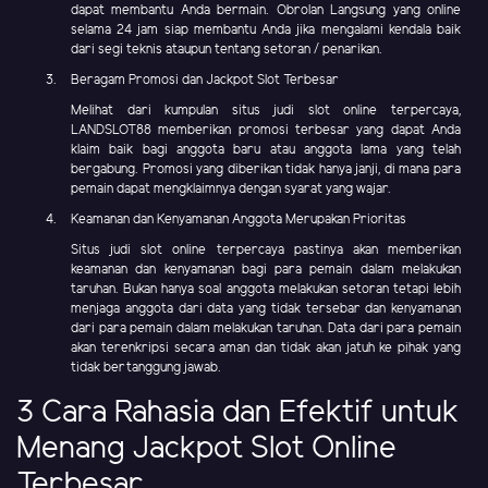
dapat membantu Anda bermain. Obrolan Langsung yang online
selama 24 jam siap membantu Anda jika mengalami kendala baik
dari segi teknis ataupun tentang setoran / penarikan.
Beragam Promosi dan Jackpot Slot Terbesar
Melihat dari kumpulan situs judi slot online terpercaya,
LANDSLOT88 memberikan promosi terbesar yang dapat Anda
klaim baik bagi anggota baru atau anggota lama yang telah
bergabung. Promosi yang diberikan tidak hanya janji, di mana para
pemain dapat mengklaimnya dengan syarat yang wajar.
Keamanan dan Kenyamanan Anggota Merupakan Prioritas
Situs judi slot online terpercaya pastinya akan memberikan
keamanan dan kenyamanan bagi para pemain dalam melakukan
taruhan. Bukan hanya soal anggota melakukan setoran tetapi lebih
menjaga anggota dari data yang tidak tersebar dan kenyamanan
dari para pemain dalam melakukan taruhan. Data dari para pemain
akan terenkripsi secara aman dan tidak akan jatuh ke pihak yang
tidak bertanggung jawab.
3 Cara Rahasia dan Efektif untuk
Menang Jackpot Slot Online
Terbesar