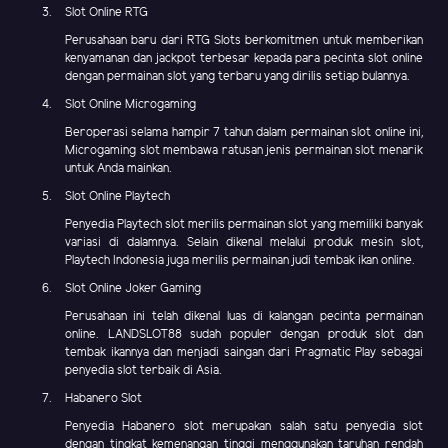
Slot Online RTG
Perusahaan baru dari RTG Slots berkomitmen untuk memberikan
kenyamanan dan jackpot terbesar kepada para pecinta slot online
dengan permainan slot yang terbaru yang dirilis setiap bulannya.
Slot Online Microgaming
Beroperasi selama hampir 7 tahun dalam permainan slot online ini,
Microgaming slot membawa ratusan jenis permainan slot menarik
untuk Anda mainkan.
Slot Online Playtech
Penyedia Playtech slot merilis permainan slot yang memiliki banyak
variasi di dalamnya. Selain dikenal melalui produk mesin slot,
Playtech Indonesia juga merilis permainan judi tembak ikan online.
Slot Online Joker Gaming
Perusahaan ini telah dikenal luas di kalangan pecinta permainan
online. LANDSLOT88 sudah populer dengan produk slot dan
tembak ikannya dan menjadi saingan dari Pragmatic Play sebagai
penyedia slot terbaik di Asia.
Habanero Slot
Penyedia Habanero slot merupakan salah satu penyedia slot
dengan tingkat kemenangan tinggi menggunakan taruhan rendah