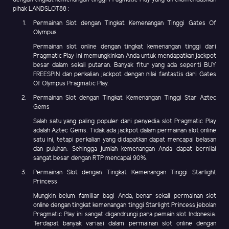
pihak LANDSLOT88 :
Permainan Slot dengan Tingkat Kemenangan Tinggi Gates Of
Olympus
Permainan slot online dengan tingkat kemenangan tinggi dari
Pragmatic Play ini memungkinkan Anda untuk mendapatkan jackpot
besar dalam sekali putaran. Banyak fitur yang ada seperti BUY
FREESPIN dan perkalian jackpot dengan nilai fantastis dari Gates
Of Olympus Pragmatic Play.
Permainan Slot dengan Tingkat Kemenangan Tinggi Star Aztec
Gems
Salah satu yang paling populer dari penyedia slot Pragmatic Play
adalah Aztec Gems. Tidak ada jackpot dalam permainan slot online
satu ini, tetapi perkalian yang didapatkan dapat mencapai belasan
dan puluhan. Sehingga jumlah kemenangan Anda dapat bernilai
sangat besar dengan RTP mencapai 90%.
Permainan Slot dengan Tingkat Kemenangan Tinggi Starlight
Princess
Mungkin belum familiar bagi Anda, benar sekali permainan slot
online dengan tingkat kemenangan tinggi Starlight Princess jebolan
Pragmatic Play ini sangat digandrungi para pemain slot Indonesia.
Terdapat banyak variasi dalam permainan slot online dengan