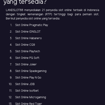
yang tersedia?
LANDSLOT88 menyediakan 21 penyedia slot online terbaik di Indonesia
dengan tingkat kemenangan (RTP) tertinggi bagi para pemain slot.
Berikut penyedia slot online yang tersedia:
Slot Online Pragmatic Play
Slot Online IDNSLOT
Slot Online Habanero
Slot Online CQ9
Slot Online Playtech
Slot Online PG Soft
Slot Online Joker
Slot Online Spadegaming
Slot Online Play N Go
Slot Online JDB
Slot Online Isofbet
Slot Online Microgaming
Slot Online Red Tiger