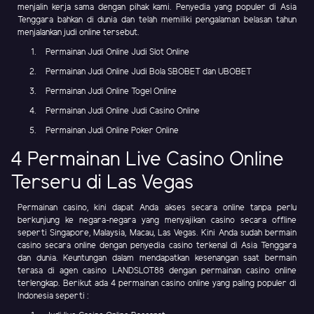
menjalin kerja sama dengan pihak kami. Penyedia yang populer di Asia
Tenggara bahkan di dunia dan telah memiliki pengalaman belasan tahun
menjalankan judi online tersebut.
Permainan Judi Online Judi Slot Online
Permainan Judi Online Judi Bola SBOBET dan UBOBET
Permainan Judi Online Togel Online
Permainan Judi Online Judi Casino Online
Permainan Judi Online Poker Online
4 Permainan Live Casino Online
Terseru di Las Vegas
Permainan casino, kini dapat Anda akses secara online tanpa perlu
berkunjung ke negara-negara yang menyajikan casino secara offline
seperti Singapore, Malaysia, Macau, Las Vegas. Kini Anda sudah bermain
casino secara online dengan penyedia casino terkenal di Asia Tenggara
dan dunia. Keuntungan dalam mendapatkan kesenangan saat bermain
terasa di agen casino LANDSLOT88 dengan permainan casino online
terlengkap. Berikut ada 4 permainan casino online yang paling populer di
Indonesia seperti :