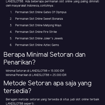
LANDSLOT88. Ada beberapa permainan slot online yang paling diminati
oleh masyarakat Indonesia, contohnya :
Permainan Slot Online Gates Of Olympus
Permainan Slot Online Sweet Bonanza
Permainan Slot Online Mahjong Ways
Permainan Slot Online Fire Strike
Permainan Slot Online Joker's Jewels
Permainan Slot Online Aztec Gems
Berapa Minimal Setoran dan
Penarikan?
Minimal Setoran di LANDSLOT88 = 15.000 IDR
Minimal Penarikan di LANDSLOT88 = 25.000 IDR
Metode Setoran apa saja yang
tersedia?
Beragam metode setoran yang tersedia di situs judi slot online terbaik
LANDSLOT88 seperti :