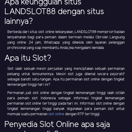
Apa keunggulan situs
LANDSLOT88 dengan situs
lainnya?
Berbeda dari situs slot online kebanyakan, LANDSLOT88 memprioritaskan
kenyamanan bagi para pemain dalam bermain melalui Obrolan Langsung
yang online 24 jam, Whatsapp yang dikelola oleh layanan pelanggan
profesional yang siap membantu Anda jika mengalami kendala.
Apa itu Slot?
Slot ialah sebuah mesin perjudian yang menciptakan sebuah permainan
peluang untuk konsumennya. Mesin slot juga dikenal secara pejoratif
sebagai bandit satu-tangan. Apa itu permainan slot online dengan tingkat
kemenangan tinggi hari ini?
Permainan judi slot online dengan tingkat kemenangan tinggi ialah istilah
para pemain slot Indonesia sebagai informasi tingkat kemenangan
permainan slot online tertinggi pada hari ini. Informasi slot online dengan
tingkat kemenangan tinggi banyak digunakan para pemain slot untuk
memulai suatu permainan
slot online
dengan RTP tertinggi.
Penyedia Slot Online apa saja