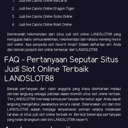
Judi live Casino Online Baccarat
Judi live Casino Online Dragon Tiger
Judi live Casino Online Sicbo Online
Judi live Casino Online Rolet Online
Demikianlah rekomendasi dari situs judi slot online LANDSLOT88 yang
mengupas habis semua kelebihan, rekomendasi dan rahasia menang mesin
slot online. Apa penyedia slot favorit Anda? Silakan daftarkan diri Anda
dan nikmati jackpot slot online terbesar dari LANDSLOT88.
FAQ - Pertanyaan Seputar Situs
Judi Slot Online Terbaik
LANDSLOT88
Banyak pertanyaan dari calon anggota yang biasa dilontarkan melalui
obrolan langsung sebagai patokan dalam memilih situs slot online terbaik.
Tim LANDSLOT88 merekap semua pertanyaan tersebut agar Anda dapat
langsung mengetahui jawabannya secara cepat. Dikarenakan visi dan misi
LANDSLOT88 adalah menjaga kenyamanan pemain selama melakukan
taruhan di situs judi slot online terbaik ini. Berikut beberapa pertanyaan
yang telah dirangkum oleh tim LANDSLOT88 seperti :