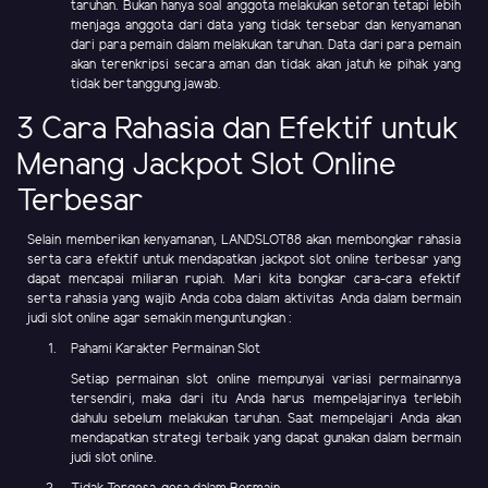
taruhan. Bukan hanya soal anggota melakukan setoran tetapi lebih
menjaga anggota dari data yang tidak tersebar dan kenyamanan
dari para pemain dalam melakukan taruhan. Data dari para pemain
akan terenkripsi secara aman dan tidak akan jatuh ke pihak yang
tidak bertanggung jawab.
3 Cara Rahasia dan Efektif untuk
Menang Jackpot Slot Online
Terbesar
Selain memberikan kenyamanan, LANDSLOT88 akan membongkar rahasia
serta cara efektif untuk mendapatkan jackpot slot online terbesar yang
dapat mencapai miliaran rupiah. Mari kita bongkar cara-cara efektif
serta rahasia yang wajib Anda coba dalam aktivitas Anda dalam bermain
judi slot online agar semakin menguntungkan :
Pahami Karakter Permainan Slot
Setiap permainan slot online mempunyai variasi permainannya
tersendiri, maka dari itu Anda harus mempelajarinya terlebih
dahulu sebelum melakukan taruhan. Saat mempelajari Anda akan
mendapatkan strategi terbaik yang dapat gunakan dalam bermain
judi slot online.