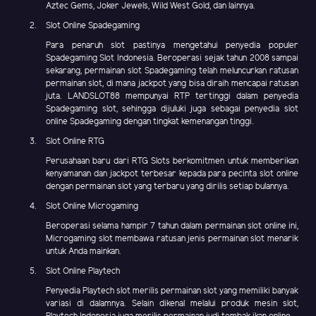
Aztec Gems, Joker Jewels, Wild West Gold, dan lainnya.
Slot Online Spadegaming
Para penaruh slot pastinya mengetahui penyedia populer
Spadegaming Slot Indonesia. Beroperasi sejak tahun 2008 sampai
sekarang, permainan slot Spadegaming telah meluncurkan ratusan
permainan slot, di mana jackpot yang bisa diraih mencapai ratusan
juta. LANDSLOT88 mempunyai RTP tertinggi dalam penyedia
Spadegaming slot, sehingga dijuluki juga sebagai penyedia slot
online Spadegaming dengan tingkat kemenangan tinggi.
Slot Online RTG
Perusahaan baru dari RTG Slots berkomitmen untuk memberikan
kenyamanan dan jackpot terbesar kepada para pecinta slot online
dengan permainan slot yang terbaru yang dirilis setiap bulannya.
Slot Online Microgaming
Beroperasi selama hampir 7 tahun dalam permainan slot online ini,
Microgaming slot membawa ratusan jenis permainan slot menarik
untuk Anda mainkan.
Slot Online Playtech
Penyedia Playtech slot merilis permainan slot yang memiliki banyak
variasi di dalamnya. Selain dikenal melalui produk mesin slot,