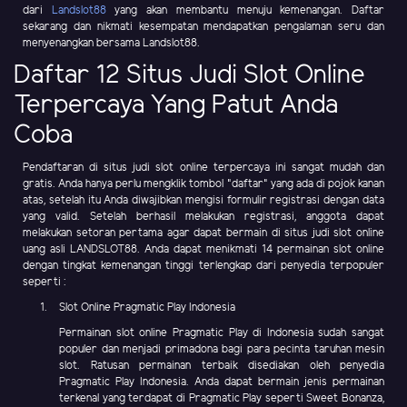
dari
Landslot88
yang akan membantu menuju kemenangan. Daftar
sekarang dan nikmati kesempatan mendapatkan pengalaman seru dan
menyenangkan bersama Landslot88.
Daftar 12 Situs Judi Slot Online
Terpercaya Yang Patut Anda
Coba
Pendaftaran di situs judi slot online terpercaya ini sangat mudah dan
gratis. Anda hanya perlu mengklik tombol "daftar" yang ada di pojok kanan
atas, setelah itu Anda diwajibkan mengisi formulir registrasi dengan data
yang valid. Setelah berhasil melakukan registrasi, anggota dapat
melakukan setoran pertama agar dapat bermain di situs judi slot online
uang asli LANDSLOT88. Anda dapat menikmati 14 permainan slot online
dengan tingkat kemenangan tinggi terlengkap dari penyedia terpopuler
seperti :
Slot Online Pragmatic Play Indonesia
Permainan slot online Pragmatic Play di Indonesia sudah sangat
populer dan menjadi primadona bagi para pecinta taruhan mesin
slot. Ratusan permainan terbaik disediakan oleh penyedia
Pragmatic Play Indonesia. Anda dapat bermain jenis permainan
terkenal yang terdapat di Pragmatic Play seperti Sweet Bonanza,