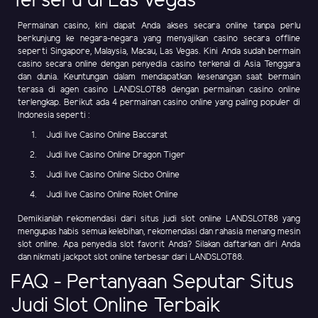
Terseru di Las Vegas
Permainan casino, kini dapat Anda akses secara online tanpa perlu
berkunjung ke negara-negara yang menyajikan casino secara offline
seperti Singapore, Malaysia, Macau, Las Vegas. Kini Anda sudah bermain
casino secara online dengan penyedia casino terkenal di Asia Tenggara
dan dunia. Keuntungan dalam mendapatkan kesenangan saat bermain
terasa di agen casino LANDSLOT88 dengan permainan casino online
terlengkap. Berikut ada 4 permainan casino online yang paling populer di
Indonesia seperti :
Judi live Casino Online Baccarat
Judi live Casino Online Dragon Tiger
Judi live Casino Online Sicbo Online
Judi live Casino Online Rolet Online
Demikianlah rekomendasi dari situs judi slot online LANDSLOT88 yang
mengupas habis semua kelebihan, rekomendasi dan rahasia menang mesin
slot online. Apa penyedia slot favorit Anda? Silakan daftarkan diri Anda
dan nikmati jackpot slot online terbesar dari LANDSLOT88.
FAQ - Pertanyaan Seputar Situs
Judi Slot Online Terbaik