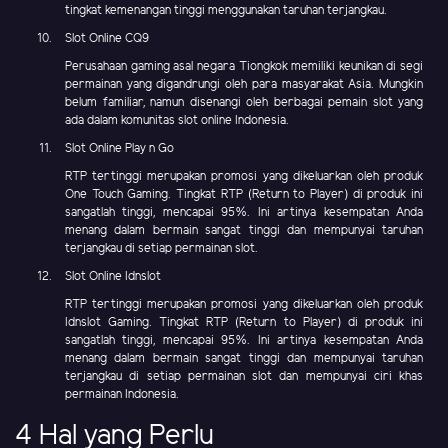
tingkat kemenangan tinggi menggunakan taruhan terjangkau.
Slot Online CQ9
Perusahaan gaming asal negara Tiongkok memiliki keunikan di segi
permainan yang digandrungi oleh para masyarakat Asia. Mungkin
belum familiar, namun disenangi oleh berbagai pemain slot yang
ada dalam komunitas slot online Indonesia.
Slot Online Play n Go
RTP tertinggi merupakan promosi yang dikeluarkan oleh produk
One Touch Gaming. Tingkat RTP (Return to Player) di produk ini
sangatlah tinggi, mencapai 95%. Ini artinya kesempatan Anda
menang dalam bermain sangat tinggi dan mempunyai taruhan
terjangkau di setiap permainan slot.
Slot Online Idnslot
RTP tertinggi merupakan promosi yang dikeluarkan oleh produk
Idnslot Gaming. Tingkat RTP (Return to Player) di produk ini
sangatlah tinggi, mencapai 95%. Ini artinya kesempatan Anda
menang dalam bermain sangat tinggi dan mempunyai taruhan
terjangkau di setiap permainan slot dan mempunyai ciri khas
permainan Indonesia.
4 Hal yang Perlu