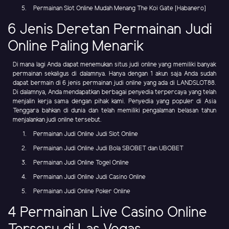
Permainan Slot Online Mudah Menang The Koi Gate [Habanero]
6 Jenis Deretan Permainan Judi
Online Paling Menarik
Di mana lagi Anda dapat menemukan situs judi online yang memiliki banyak
permainan sekaligus di dalamnya. Hanya dengan 1 akun saja Anda sudah
dapat bermain di 6 jenis permainan judi online yang ada di LANDSLOT88.
Di dalamnya, Anda mendapatkan berbagai penyedia terpercaya yang telah
menjalin kerja sama dengan pihak kami. Penyedia yang populer di Asia
Tenggara bahkan di dunia dan telah memiliki pengalaman belasan tahun
menjalankan judi online tersebut.
Permainan Judi Online Judi Slot Online
Permainan Judi Online Judi Bola SBOBET dan UBOBET
Permainan Judi Online Togel Online
Permainan Judi Online Judi Casino Online
Permainan Judi Online Poker Online
4 Permainan Live Casino Online