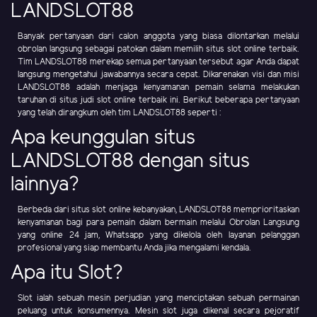
LANDSLOT88
Banyak pertanyaan dari calon anggota yang biasa dilontarkan melalui
obrolan langsung sebagai patokan dalam memilih situs slot online terbaik.
Tim LANDSLOT88 merekap semua pertanyaan tersebut agar Anda dapat
langsung mengetahui jawabannya secara cepat. Dikarenakan visi dan misi
LANDSLOT88 adalah menjaga kenyamanan pemain selama melakukan
taruhan di situs judi slot online terbaik ini. Berikut beberapa pertanyaan
yang telah dirangkum oleh tim LANDSLOT88 seperti :
Apa keunggulan situs
LANDSLOT88 dengan situs
lainnya?
Berbeda dari situs slot online kebanyakan, LANDSLOT88 memprioritaskan
kenyamanan bagi para pemain dalam bermain melalui Obrolan Langsung
yang online 24 jam, Whatsapp yang dikelola oleh layanan pelanggan
profesional yang siap membantu Anda jika mengalami kendala.
Apa itu Slot?
Slot ialah sebuah mesin perjudian yang menciptakan sebuah permainan
peluang untuk konsumennya. Mesin slot juga dikenal secara pejoratif