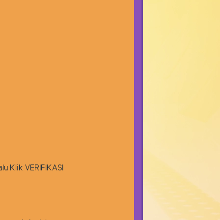
lu Klik VERIFIKASI