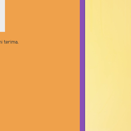
i terima.