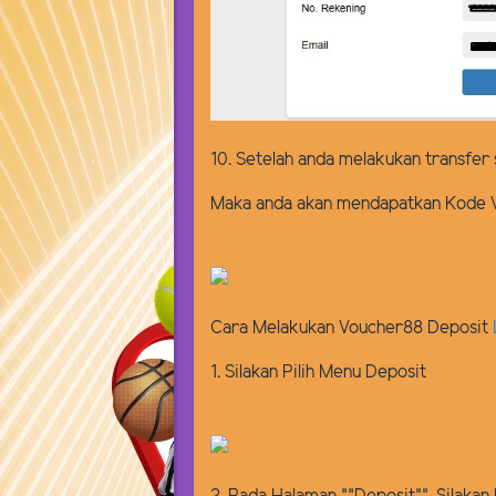
10. Setelah anda melakukan transfer 
Maka anda akan mendapatkan Kode Vou
Cara Melakukan Voucher88 Deposit
1. Silakan Pilih Menu Deposit