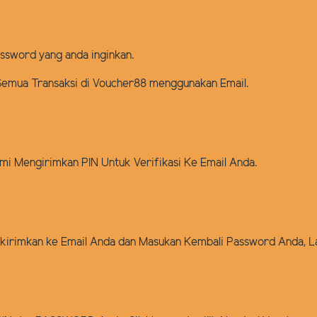
ssword yang anda inginkan.
, Semua Transaksi di Voucher88 menggunakan Email.
mi Mengirimkan PIN Untuk Verifikasi Ke Email Anda.
ikirimkan ke Email Anda dan Masukan Kembali Password Anda, La